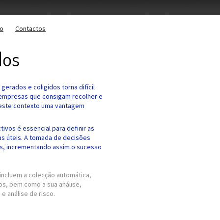
o
Contactos
dos
erados e coligidos torna difícil
s empresas que consigam recolher e
neste contexto uma vantagem
ivos é essencial para definir as
as úteis. A tomada de decisões
vas, incrementando assim o sucesso
incluem a colecção automática,
os, bem como a sua análise,
 e análise de risco.