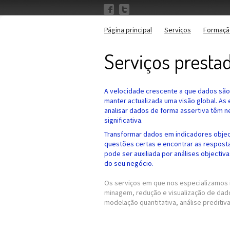
Página principal
Serviços
Formaçã
Serviços presta
A velocidade crescente a que dados são g
manter actualizada uma visão global. A
analisar dados de forma assertiva têm 
significativa.
Transformar dados em indicadores object
questões certas e encontrar as respost
pode ser auxiliada por análises objecti
do seu negócio.
Os serviços em que nos especializamos 
minagem, redução e visualização de dad
modelação quantitativa, análise preditiva